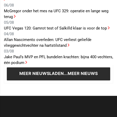
06/08
McGregor onder het mes na UFC 329: operatie en lange weg
terug
05/08
UFC Vegas 120: Gamrot test of Salkilld klaar is voor de top
04/08
Allan Nascimento overleden: UFC verliest geliefde
vlieggewichtvechter na hartstilstand
03/08
Jake Paul’s MVP en PFL bundelen krachten: bijna 400 vechters,
één podium
MEER NIEUWS
LADEN...MEER NIEUWS