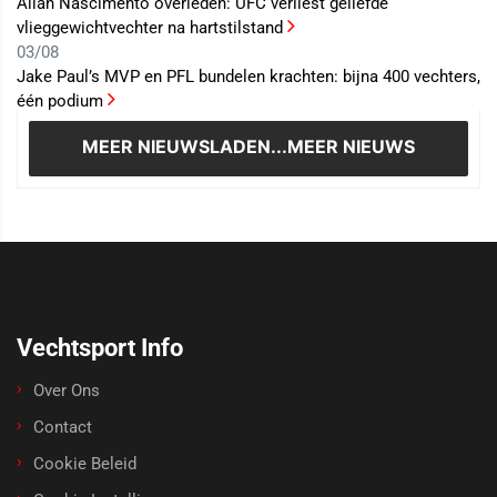
Allan Nascimento overleden: UFC verliest geliefde
vlieggewichtvechter na hartstilstand
03/08
Jake Paul’s MVP en PFL bundelen krachten: bijna 400 vechters,
één podium
MEER NIEUWS
LADEN...MEER NIEUWS
Vechtsport Info
Over Ons
Contact
Cookie Beleid