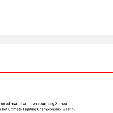
MA Nieuws
Ander Nieuws
Columns
ixed martial artist en voormalig Sambo-
n het Ultimate Fighting Championship, waar hij