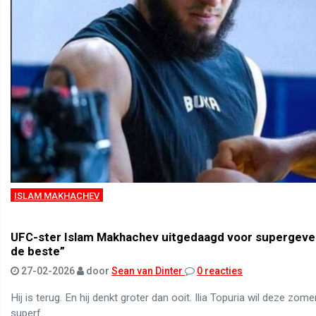
ISLAM MAKHACHEV
UFC-ster Islam Makhachev uitgedaagd voor supergevec
de beste”
27-02-2026
door
Sean van Dinter
0 reacties
Hij is terug. En hij denkt groter dan ooit. Ilia Topuria wil deze zom
superf...