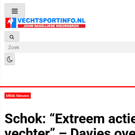
Boks Nieuws
Kickboks Nieuws
M
MMA Nieuws
Schok: “Extreem act
vechter” – Davies ove