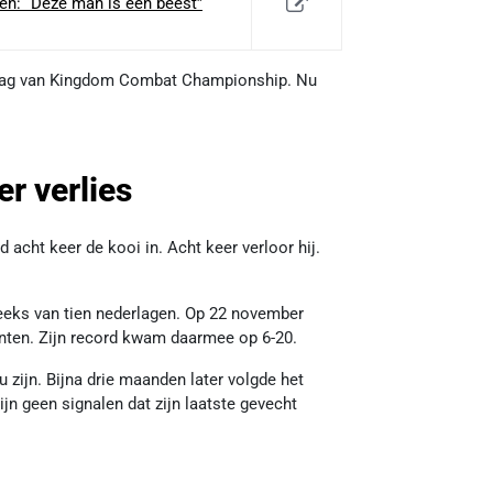
n: “Deze man is een beest”
 vlag van Kingdom Combat Championship. Nu
r verlies
d acht keer de kooi in. Acht keer verloor hij.
 reeks van tien nederlagen. Op 22 november
 punten. Zijn record kwam daarmee op 6-20.
 zijn. Bijna drie maanden later volgde het
ijn geen signalen dat zijn laatste gevecht