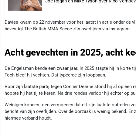
Joe Rogan en Mike Tyson over Rico Verhoeve
Davies kwam op 22 november voor het laatst in actie onder de
bevestigt The British MMA Scene zijn overlijden via Instagram.
Acht gevechten in 2025, acht kee
De Engelsman kende een zwaar jaar. In 2025 stapte hij in korte tij
Toch bleef hij vechten. Dat typeerde zijn loopbaan.
Voor zijn laatste partij tegen Conner Dearne stond hij al op een
hoopte hij het tij te keren. Na drie rondes verloor hij echter op
Weinigen konden toen vermoeden dat dit zijn laatste optreden zou
bericht van zijn overlijden. Over de oorzaak is weinig bekend. Er z
hiermee verband houdt.