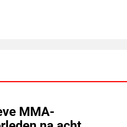
MA Nieuws
Ander Nieuws
Columns
ieve MMA-
rleden na acht