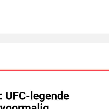
MA Nieuws
Ander Nieuws
Columns
n: UFC-legende
 voormalig