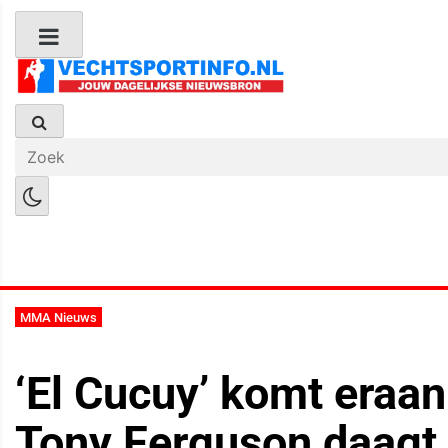
Boks Nieuws
Kickboks Nieuws
M
MMA Nieuws
‘El Cucuy’ komt eraa
Tony Ferguson daagt