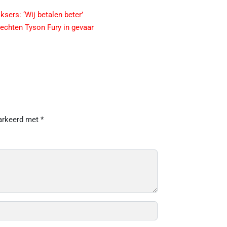
sers: ‘Wij betalen beter’
vechten Tyson Fury in gevaar
markeerd met
*