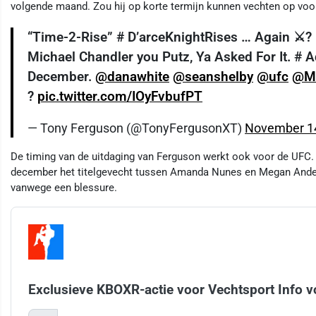
volgende maand. Zou hij op korte termijn kunnen vechten op voor
“Time-2-Rise” # D’arceKnightRises … Again ⚔️? L
Michael Chandler you Putz, Ya Asked For It. # 
December.
@danawhite
@seanshelby
@ufc
@M
?
pic.twitter.com/IOyFvbufPT
— Tony Ferguson (@TonyFergusonXT)
November 14
De timing van de uitdaging van Ferguson werkt ook voor de UFC.
december het titelgevecht tussen Amanda Nunes en Megan Ander
vanwege een blessure.
Exclusieve KBOXR-actie voor Vechtsport Info v