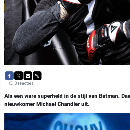
0 reacties
Als een ware superheld in de stijl van Batman. D
nieuwkomer Michael Chandler uit.