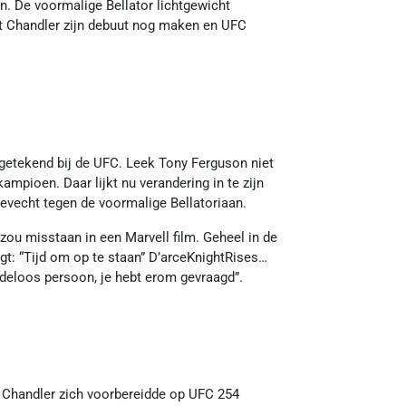
. De voormalige Bellator lichtgewicht
t Chandler zijn debuut nog maken en UFC
getekend bij de UFC. Leek Tony Ferguson niet
ampioen. Daar lijkt nu verandering in te zijn
gevecht tegen de voormalige Bellatoriaan.
zou misstaan in een Marvell film. Geheel in de
agt: “Tijd om op te staan” D’arceKnightRises…
ardeloos persoon, je hebt erom gevraagd”.
en Chandler zich voorbereidde op UFC 254