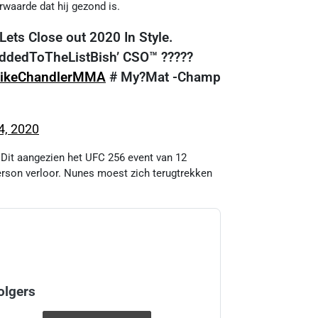
waarde dat hij gezond is.
ets Close out 2020 In Style.
AddedToTheListBish’ CSO™️ ?????
ikeChandlerMMA
# My?Mat -Champ
, 2020
 Dit aangezien het UFC 256 event van 12
son verloor. Nunes moest zich terugtrekken
olgers