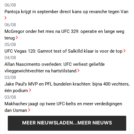
06/08
Pantoja krijgt in september direct kans op revanche tegen Van
06/08
McGregor onder het mes na UFC 329: operatie en lange weg
terug
05/08
UFC Vegas 120: Gamrot test of Salkilld klaar is voor de top
04/08
Allan Nascimento overleden: UFC verliest geliefde
vlieggewichtvechter na hartstilstand
03/08
Jake Paul’s MVP en PFL bundelen krachten: bijna 400 vechters,
één podium
03/08
Makhachev jaagt op twee UFC-belts en meer verdedigingen
dan Usman
MEER NIEUWS
LADEN...MEER NIEUWS