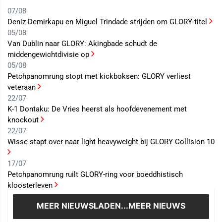
07/08
Deniz Demirkapu en Miguel Trindade strijden om GLORY-titel
05/08
Van Dublin naar GLORY: Akingbade schudt de
middengewichtdivisie op
05/08
Petchpanomrung stopt met kickboksen: GLORY verliest
veteraan
22/07
K-1 Dontaku: De Vries heerst als hoofdevenement met
knockout
22/07
Wisse stapt over naar light heavyweight bij GLORY Collision 10
17/07
Petchpanomrung ruilt GLORY-ring voor boeddhistisch
kloosterleven
MEER NIEUWS
LADEN...MEER NIEUWS