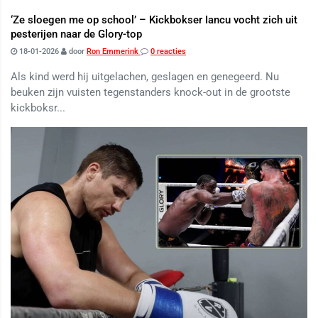
‘Ze sloegen me op school’ – Kickbokser Iancu vocht zich uit
pesterijen naar de Glory-top
18-01-2026
door
Ron Emmerink
0 reacties
Als kind werd hij uitgelachen, geslagen en genegeerd. Nu
beuken zijn vuisten tegenstanders knock-out in de grootste
kickboksr...