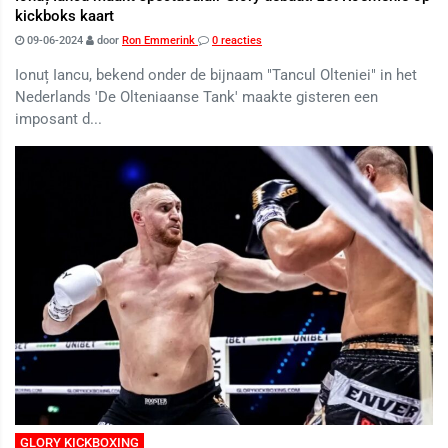
kickboks kaart
09-06-2024
door
Ron Emmerink
0 reacties
Ionuț Iancu, bekend onder de bijnaam "Tancul Olteniei" in het
Nederlands 'De Olteniaanse Tank' maakte gisteren een
imposant d...
GLORY KICKBOXING