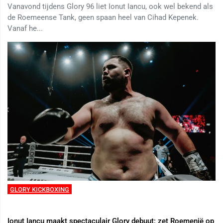
Vanavond tijdens Glory 96 liet Ionut Iancu, ook wel bekend als
de Roemeense Tank, geen spaan heel van Cihad Kepenek.
Vanaf he...
GLORY KICKBOXING
Ionuț Iancu maakt spectaculair Glory debuut: zet Roemenië op