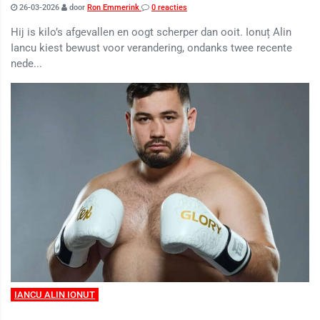
26-03-2026
door
Ron Emmerink
0 reacties
Hij is kilo’s afgevallen en oogt scherper dan ooit. Ionuț Alin
Iancu kiest bewust voor verandering, ondanks twee recente
nede...
IANCU ALIN IONUT