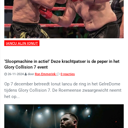
IANCU ALIN IONUT
‘Sloopmachine in actie!’ Deze krachtpatser is de peper in het
Glory Collision 7 event
26-11-2024
door
Ron Emmerink
0 reacties
Op 7 december betreedt Ionut Iancu de ring in het GelreDome
tijdens Glory Collision 7. De Roemeense zwaargewicht neemt
het op...