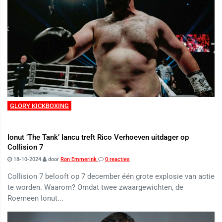
GLORY KICKBOXING
Ionut ‘The Tank’ Iancu treft Rico Verhoeven uitdager op
Collision 7
18-10-2024
door
Ron Emmerink
0 reacties
Collision 7 belooft op 7 december één grote explosie van actie
te worden. Waarom? Omdat twee zwaargewichten, de
Roemeen Ionut...