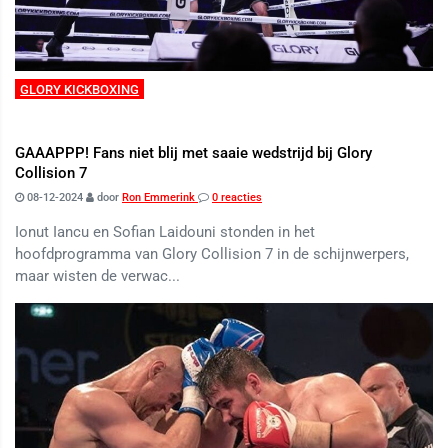
GLORY KICKBOXING
GAAAPPP! Fans niet blij met saaie wedstrijd bij Glory
Collision 7
08-12-2024
door
Ron Emmerink
0 reacties
Ionut Iancu en Sofian Laidouni stonden in het
hoofdprogramma van Glory Collision 7 in de schijnwerpers,
maar wisten de verwac...