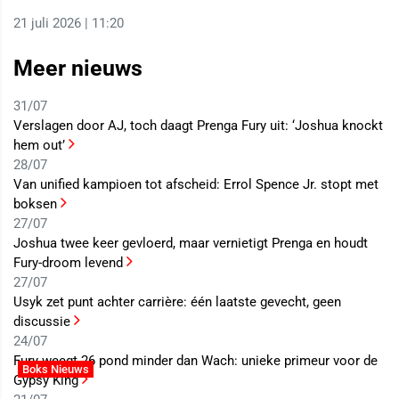
21 juli 2026 | 11:20
Meer nieuws
31/07
Verslagen door AJ, toch daagt Prenga Fury uit: ‘Joshua knockt
hem out’
28/07
Van unified kampioen tot afscheid: Errol Spence Jr. stopt met
boksen
27/07
Joshua twee keer gevloerd, maar vernietigt Prenga en houdt
Fury-droom levend
27/07
Usyk zet punt achter carrière: één laatste gevecht, geen
discussie
24/07
Fury weegt 26 pond minder dan Wach: unieke primeur voor de
Boks Nieuws
Gypsy King