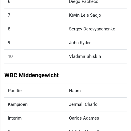
6
Diego Pacheco
7
Kevin Lele Sadjo
8
Sergey Derevyanchenko
9
John Ryder
10
Vladimir Shiskin
WBC Middengewicht
Positie
Naam
Kampioen
Jermall Charlo
Interim
Carlos Adames