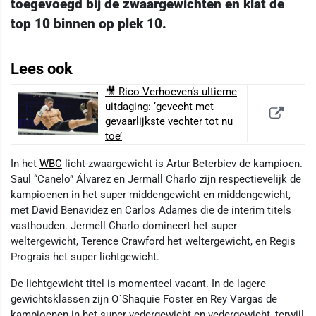
toegevoegd bij de zwaargewichten en klat de
top 10 binnen op plek 10.
Lees ook
🎥 Rico Verhoeven’s ultieme
uitdaging: ‘gevecht met
gevaarlijkste vechter tot nu
toe’
In het
WBC
licht-zwaargewicht is Artur Beterbiev de kampioen.
Saul “Canelo” Álvarez en Jermall Charlo zijn respectievelijk de
kampioenen in het super middengewicht en middengewicht,
met David Benavidez en Carlos Adames die de interim titels
vasthouden. Jermell Charlo domineert het super
weltergewicht, Terence Crawford het weltergewicht, en Regis
Prograis het super lichtgewicht.
De lichtgewicht titel is momenteel vacant. In de lagere
gewichtsklassen zijn O´Shaquie Foster en Rey Vargas de
kampioenen in het super vedergewicht en vedergewicht, terwijl