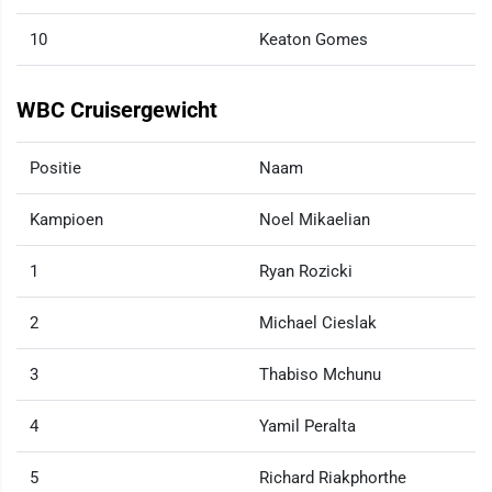
10
Keaton Gomes
WBC Cruisergewicht
Positie
Naam
Kampioen
Noel Mikaelian
1
Ryan Rozicki
2
Michael Cieslak
3
Thabiso Mchunu
4
Yamil Peralta
5
Richard Riakphorthe