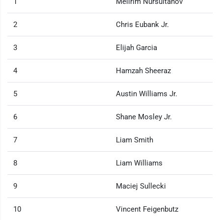
1
Meiirim Nursultanov
2
Chris Eubank Jr.
3
Elijah Garcia
4
Hamzah Sheeraz
5
Austin Williams Jr.
6
Shane Mosley Jr.
7
Liam Smith
8
Liam Williams
9
Maciej Sullecki
10
Vincent Feigenbutz