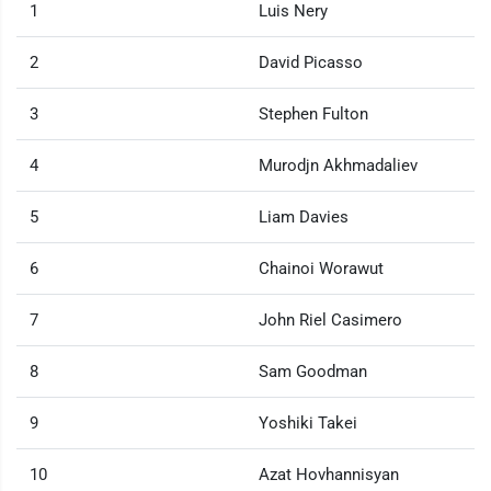
1
Luis Nery
2
David Picasso
3
Stephen Fulton
4
Murodjn Akhmadaliev
5
Liam Davies
6
Chainoi Worawut
7
John Riel Casimero
8
Sam Goodman
9
Yoshiki Takei
10
Azat Hovhannisyan