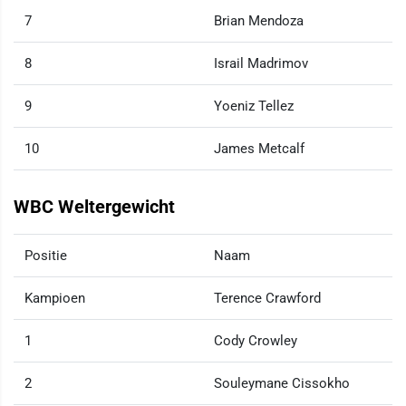
7
Brian Mendoza
8
Israil Madrimov
9
Yoeniz Tellez
10
James Metcalf
WBC Weltergewicht
Positie
Naam
Kampioen
Terence Crawford
1
Cody Crowley
2
Souleymane Cissokho