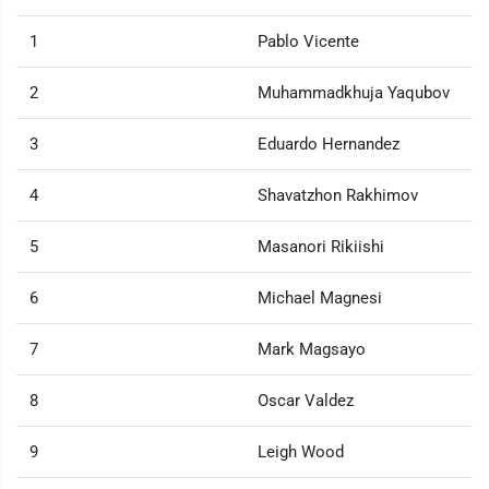
1
Pablo Vicente
2
Muhammadkhuja Yaqubov
3
Eduardo Hernandez
4
Shavatzhon Rakhimov
5
Masanori Rikiishi
6
Michael Magnesi
7
Mark Magsayo
8
Oscar Valdez
9
Leigh Wood