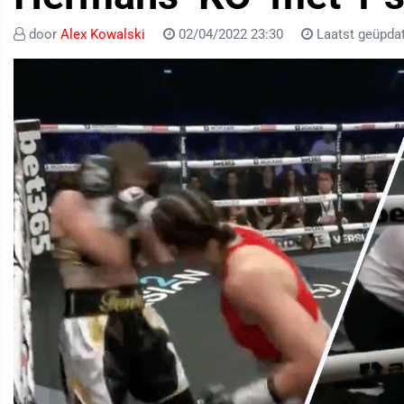
door
Alex Kowalski
02/04/2022 23:30
Laatst geüpdat