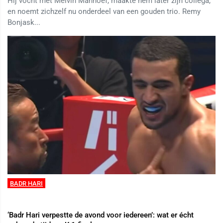
Hij vocht met Melvin Manhoef, maakte hem later zijn collega,
en noemt zichzelf nu onderdeel van een gouden trio. Remy
Bonjask...
BADR HARI
‘Badr Hari verpestte de avond voor iedereen’: wat er écht