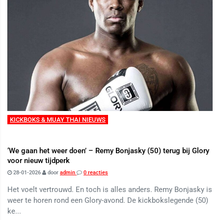
KICKBOKS & MUAY THAI NIEUWS
‘We gaan het weer doen’ – Remy Bonjasky (50) terug bij Glory
voor nieuw tijdperk
28-01-2026
door
admin
0 reacties
Het voelt vertrouwd. En toch is alles anders. Remy Bonjasky is
weer te horen rond een Glory-avond. De kickbokslegende (50)
ke...