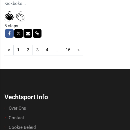
Kickboks...
5
claps
«
1
2
3
4
…
16
»
Vechtsport Info
Over Ons
Contact
Cookie Beleid