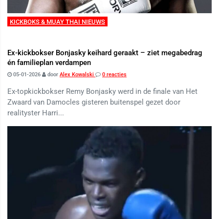
KICKBOKS & MUAY THAI NIEUWS
Ex-kickbokser Bonjasky keihard geraakt – ziet megabedrag
én familieplan verdampen
05-01-2026
door
Alex Kowalski
0 reacties
Ex-topkickbokser Remy Bonjasky werd in de finale van Het
Zwaard van Damocles gisteren buitenspel gezet door
realityster Harri...