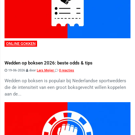
ONLINE GOKKEN
Wedden op boksen 2026: beste odds & tips
19-06-2026
door
Lars Meijer
0 reacties
Wedden op boksen is populair bij Nederlandse sportwedders
die de intensiteit van een groot boksgevecht willen koppelen
aan de...