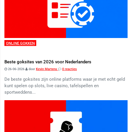
ONLINE GOKKEN
Beste goksites van 2026 voor Nederlanders
26-06-2026
door
Kevin Martens
0 reacties
De beste goksites zijn online platforms waar je met echt geld
kunt spelen op slots, live casino, tafelspellen en
sportweddens...