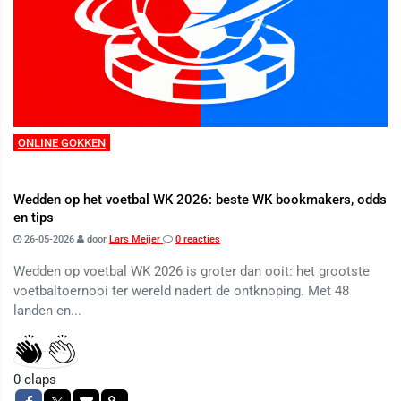
ONLINE GOKKEN
Wedden op het voetbal WK 2026: beste WK bookmakers, odds
en tips
26-05-2026
door
Lars Meijer
0 reacties
Wedden op voetbal WK 2026 is groter dan ooit: het grootste
voetbaltoernooi ter wereld nadert de ontknoping. Met 48
landen en...
0
claps