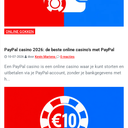
ONLINE GOKKEN
PayPal casino 2026: de beste online casino’s met PayPal
10-07-2026
door
Kevin Martens
0 reacties
Een PayPal casino is een online casino waar je kunt storten en
uitbetalen via je PayPal-account, zonder je bankgegevens met
h...