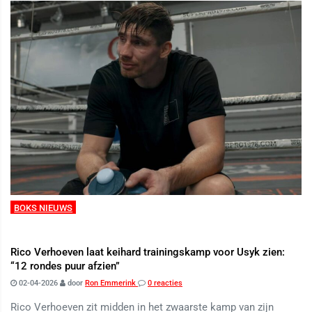
BOKS NIEUWS
Rico Verhoeven laat keihard trainingskamp voor Usyk zien:
“12 rondes puur afzien”
02-04-2026
door
Ron Emmerink
0 reacties
Rico Verhoeven zit midden in het zwaarste kamp van zijn