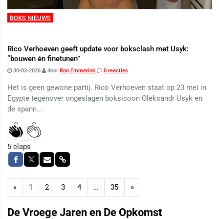
BOKS NIEUWS
Rico Verhoeven geeft update voor boksclash met Usyk:
“bouwen én finetunen”
30-03-2026
door
Ron Emmerink
0 reacties
Het is geen gewone partij. Rico Verhoeven staat op 23 mei in
Egypte tegenover ongeslagen boksicoon Oleksandr Usyk en
de spann...
5
claps
«
1
2
3
4
…
35
»
De Vroege Jaren en De Opkomst