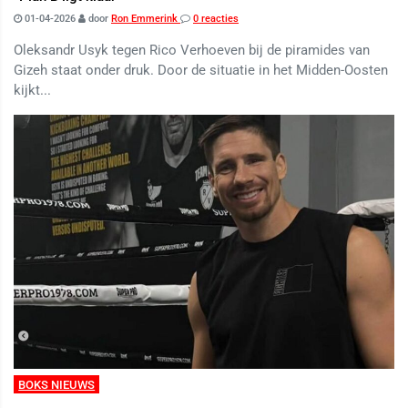
01-04-2026
door
Ron Emmerink
0 reacties
Oleksandr Usyk tegen Rico Verhoeven bij de piramides van
Gizeh staat onder druk. Door de situatie in het Midden-Oosten
kijkt...
BOKS NIEUWS