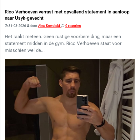
Rico Verhoeven verrast met opvallend statement in aanloop
naar Usyk-gevecht
31-03-2026
door
Alex Kowalski
0 reacties
Het raakt meteen. Geen rustige voorbereiding, maar een
statement midden in de gym. Rico Verhoeven staat voor
misschien wel de...