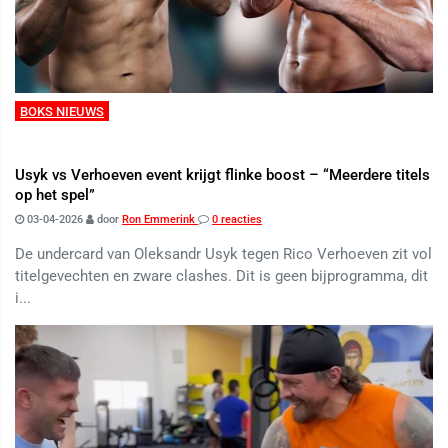
BOKS NIEUWS
Usyk vs Verhoeven event krijgt flinke boost – “Meerdere titels
op het spel”
03-04-2026
door
Ron Emmerink
0 reacties
De undercard van Oleksandr Usyk tegen Rico Verhoeven zit vol
titelgevechten en zware clashes. Dit is geen bijprogramma, dit
i...