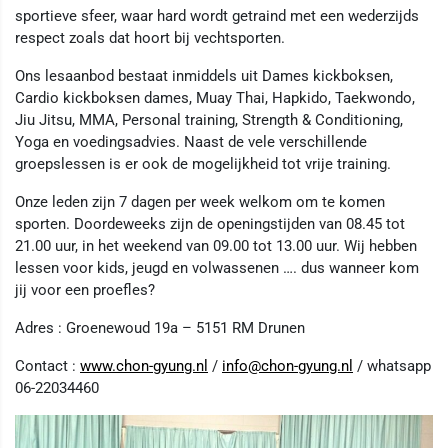
sportieve sfeer, waar hard wordt getraind met een wederzijds
respect zoals dat hoort bij vechtsporten.
Ons lesaanbod bestaat inmiddels uit Dames kickboksen,
Cardio kickboksen dames, Muay Thai, Hapkido, Taekwondo,
Jiu Jitsu, MMA, Personal training, Strength & Conditioning,
Yoga en voedingsadvies. Naast de vele verschillende
groepslessen is er ook de mogelijkheid tot vrije training.
Onze leden zijn 7 dagen per week welkom om te komen
sporten. Doordeweeks zijn de openingstijden van 08.45 tot
21.00 uur, in het weekend van 09.00 tot 13.00 uur. Wij hebben
lessen voor kids, jeugd en volwassenen …. dus wanneer kom
jij voor een proefles?
Adres : Groenewoud 19a – 5151 RM Drunen
Contact :
www.chon-gyung.nl
/
info@chon-gyung.nl
/ whatsapp
06-22034460