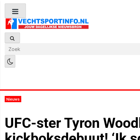
Boks Nieuws
Kickboks Nieuws
M
Nieuws
UFC-ster Tyron Wood
kickboksdebuut! ‘Ik 