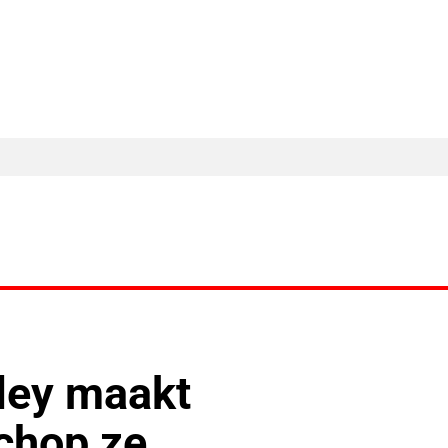
MA Nieuws
Ander Nieuws
Columns
ley maakt
schop ze