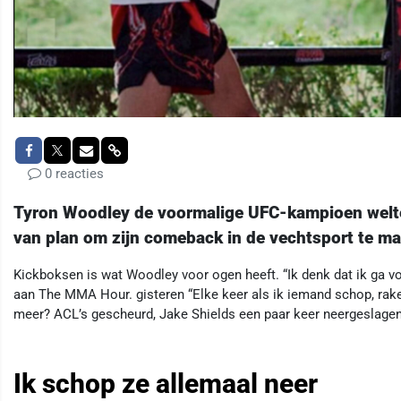
0 reacties
Tyron Woodley de voormalige UFC-kampioen welterg
van plan om zijn comeback in de vechtsport te m
Kickboksen is wat Woodley voor ogen heeft. “Ik denk dat ik ga v
aan The MMA Hour. gisteren “Elke keer als ik iemand schop, rak
meer? ACL’s gescheurd, Jake Shields een paar keer neergeslagen
Ik schop ze allemaal neer