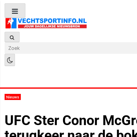
Boks Nieuws
Kickboks Nieuws
M
Nieuws
UFC Ster Conor McGre
terugkeer naar de bo