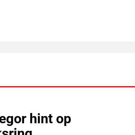
MA Nieuws
Ander Nieuws
Columns
gor hint op
ksring