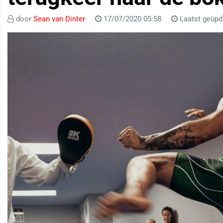
door
Sean van Dinter
17/07/2020 05:58
Laatst geüpd