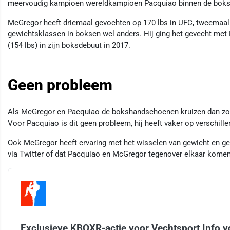
meervoudig kampioen wereldkampioen Pacquiao binnen de boks
McGregor heeft driemaal gevochten op 170 lbs in UFC, tweemaal
gewichtsklassen in boksen wel anders. Hij ging het gevecht met
(154 lbs) in zijn boksdebuut in 2017.
Geen probleem
Als McGregor en Pacquiao de bokshandschoenen kruizen dan zou 
Voor Pacquiao is dit geen probleem, hij heeft vaker op verschil
Ook McGregor heeft ervaring met het wisselen van gewicht en gewic
via Twitter of dat Pacquiao en McGregor tegenover elkaar komen
Exclusieve KBOXR-actie voor Vechtsport Info v