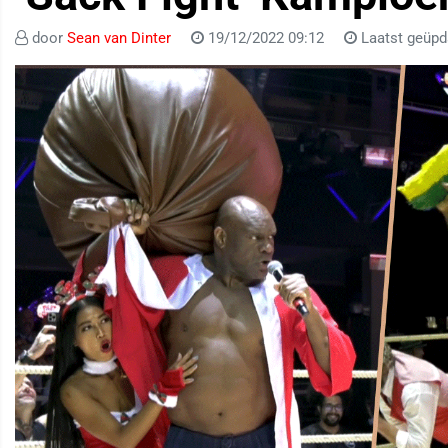
door
Sean van Dinter
19/12/2022 09:12
Laatst geüpd