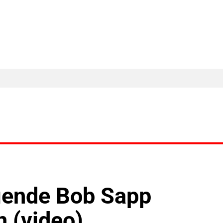
MA Nieuws
Ander Nieuws
Columns
egende Bob Sapp
n (video)