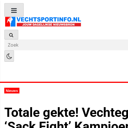
Boks Nieuws
Kickboks Nieuws
M
Nieuws
Totale gekte! Vecht
‘Sack Fight’ Kampioe