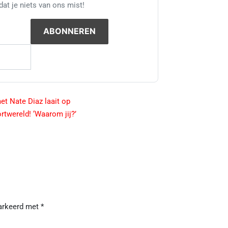
at je niets van ons mist!
et Nate Diaz laait op
rtwereld! ‘Waarom jij?’
markeerd met
*