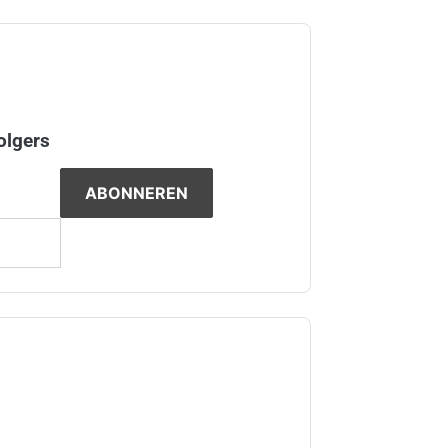
olgers