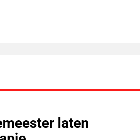
MA Nieuws
Ander Nieuws
Columns
emeester laten
apje