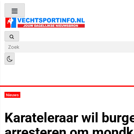
Boks Nieuws
Kickboks Nieuws
M
Nieuws
Karateleraar wil burg
arresteren om mondk