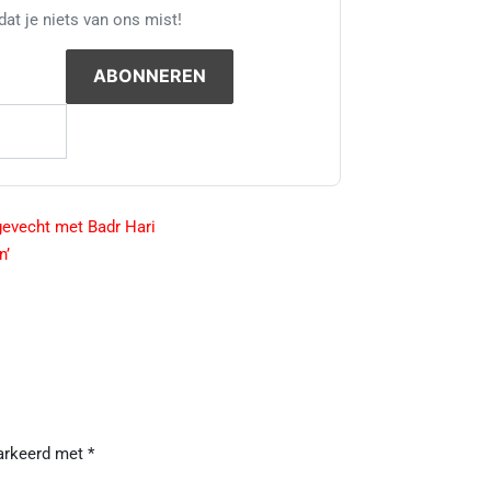
at je niets van ons mist!
gevecht met Badr Hari
n’
markeerd met
*