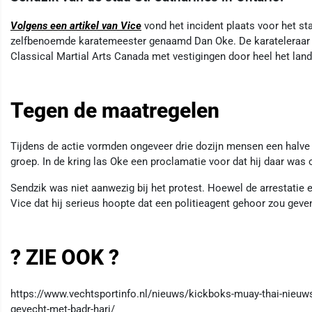
Volgens een artikel van Vice
vond het incident plaats voor het st
zelfbenoemde karatemeester genaamd Dan Oke. De karateleraar is
Classical Martial Arts Canada met vestigingen door heel het land
Tegen de maatregelen
Tijdens de actie vormden ongeveer drie dozijn mensen een halve c
groep. In de kring las Oke een proclamatie voor dat hij daar was
Sendzik was niet aanwezig bij het protest. Hoewel de arrestatie
Vice dat hij serieus hoopte dat een politieagent gehoor zou gev
? ZIE OOK ?
https://www.vechtsportinfo.nl/nieuws/kickboks-muay-thai-nieuws/
gevecht-met-badr-hari/