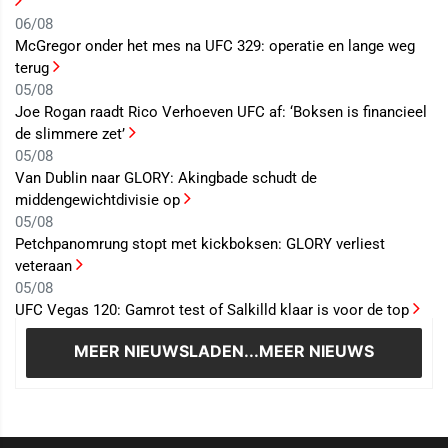
06/08
McGregor onder het mes na UFC 329: operatie en lange weg
terug
05/08
Joe Rogan raadt Rico Verhoeven UFC af: ‘Boksen is financieel
de slimmere zet’
05/08
Van Dublin naar GLORY: Akingbade schudt de
middengewichtdivisie op
05/08
Petchpanomrung stopt met kickboksen: GLORY verliest
veteraan
05/08
UFC Vegas 120: Gamrot test of Salkilld klaar is voor de top
MEER NIEUWS
LADEN...MEER NIEUWS