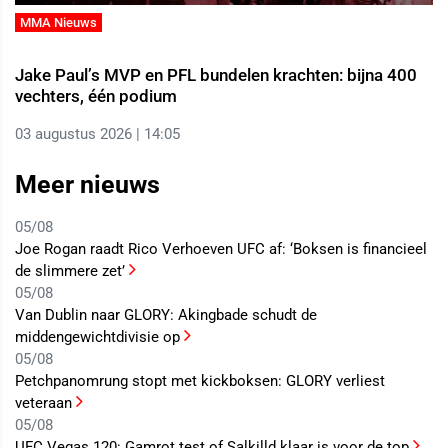
MMA Nieuws
Jake Paul’s MVP en PFL bundelen krachten: bijna 400
vechters, één podium
03 augustus 2026 | 14:05
Meer nieuws
05/08
Joe Rogan raadt Rico Verhoeven UFC af: ‘Boksen is financieel
de slimmere zet’
05/08
Van Dublin naar GLORY: Akingbade schudt de
middengewichtdivisie op
05/08
Petchpanomrung stopt met kickboksen: GLORY verliest
veteraan
05/08
UFC Vegas 120: Gamrot test of Salkilld klaar is voor de top