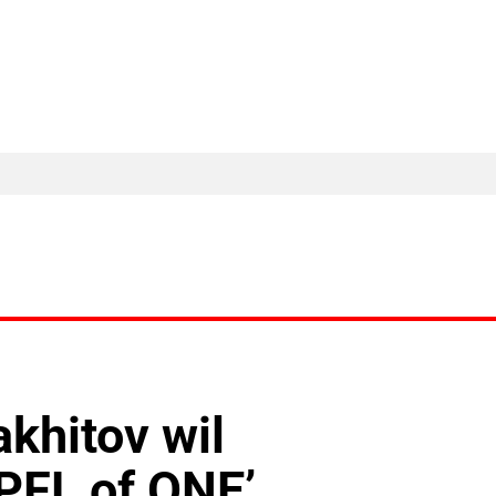
MA Nieuws
Ander Nieuws
Columns
khitov wil
PFL of ONE’