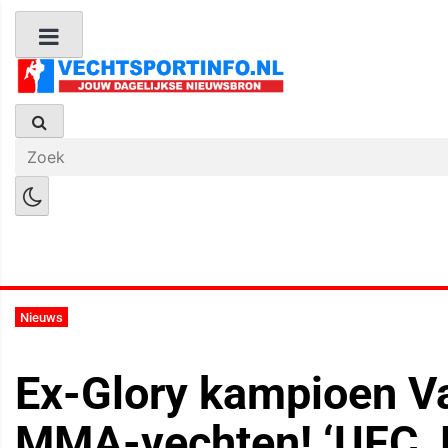
Boks Nieuws
Kickboks Nieuws
M
Nieuws
Ex-Glory kampioen Va
MMA-vechten! ‘UFC, 