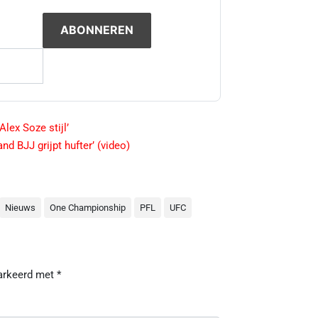
Alex Soze stijl’
d BJJ grijpt hufter’ (video)
Nieuws
One Championship
PFL
UFC
markeerd met
*