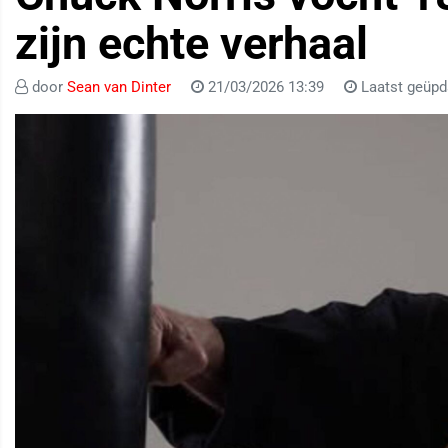
zijn echte verhaal
door
Sean van Dinter
21/03/2026 13:39
Laatst geüpd