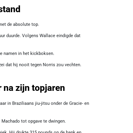
 stand
met de absolute top.
 uur duurde. Volgens Wallace eindigde dat
te namen in het kickboksen.
i dat hij nooit tegen Norris zou vechten.
r na zijn topjaren
aar in Braziliaans jiu-jitsu onder de Gracie- en
os Machado tot opgave te dwingen.
iek. Hij drukte 315 pounds op de bank en