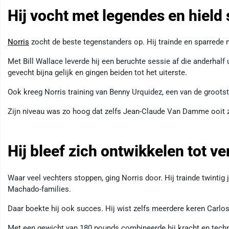
Hij vocht met legendes en hield
Norris
zocht de beste tegenstanders op. Hij trainde en sparrede 
Met Bill Wallace leverde hij een beruchte sessie af die anderhalf
gevecht bijna gelijk en gingen beiden tot het uiterste.
Ook kreeg Norris training van Benny Urquidez, een van de groots
Zijn niveau was zo hoog dat zelfs Jean-Claude Van Damme ooit ze
Hij bleef zich ontwikkelen tot ve
Waar veel vechters stoppen, ging Norris door. Hij trainde twintig j
Machado-families.
Daar boekte hij ook succes. Hij wist zelfs meerdere keren Carl
Met een gewicht van 180 pounds combineerde hij kracht en techn