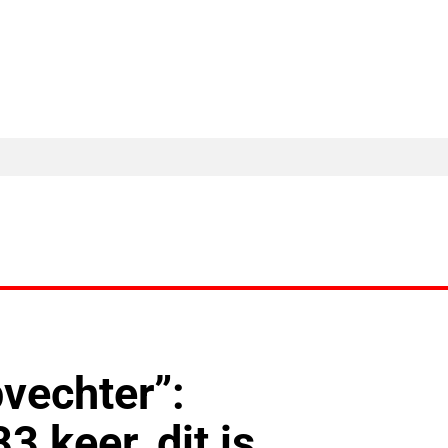
MA Nieuws
Ander Nieuws
Columns
pvechter”:
 keer, dit is