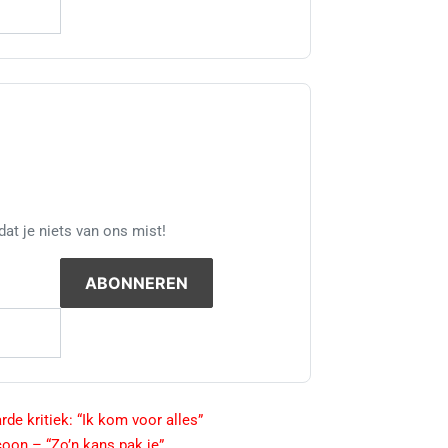
at je niets van ons mist!
de kritiek: “Ik kom voor alles”
oon – “Zo’n kans pak je”