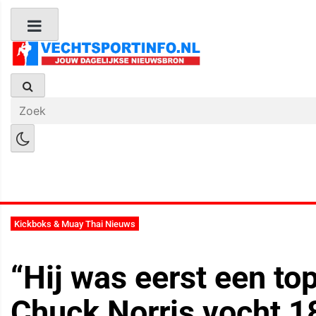
Boks Nieuws
Kickboks Nieuws
M
Kickboks & Muay Thai Nieuws
“Hij was eerst een to
Chuck Norris vocht 183