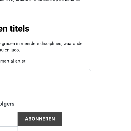
en titels
ge graden in meerdere disciplines, waaronder
su en judo.
artial artist.
olgers