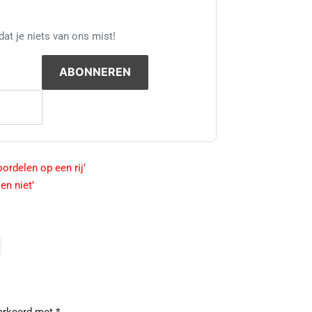
at je niets van ons mist!
ordelen op een rij’
en niet’
markeerd met
*