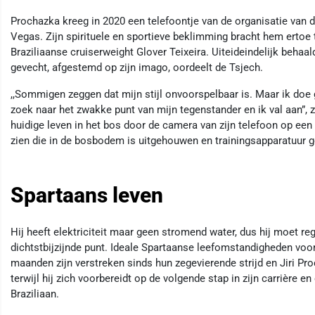
Prochazka kreeg in 2020 een telefoontje van de organisatie van 
Vegas. Zijn spirituele en sportieve beklimming bracht hem ertoe 
Braziliaanse cruiserweight Glover Teixeira. Uiteideindelijk behaal
gevecht, afgestemd op zijn imago, oordeelt de Tsjech.
,,Sommigen zeggen dat mijn stijl onvoorspelbaar is. Maar ik doe
zoek naar het zwakke punt van mijn tegenstander en ik val aan”, ze
huidige leven in het bos door de camera van zijn telefoon op een
zien die in de bosbodem is uitgehouwen en trainingsapparatuur 
Spartaans leven
Hij heeft elektriciteit maar geen stromend water, dus hij moet re
dichtstbijzijnde punt. Ideale Spartaanse leefomstandigheden voo
maanden zijn verstreken sinds hun zegevierende strijd en Jiri Pro
terwijl hij zich voorbereidt op de volgende stap in zijn carrière 
Braziliaan.