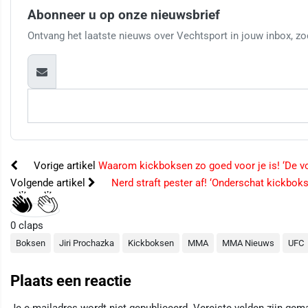
Abonneer u op onze nieuwsbrief
Ontvang het laatste nieuws over Vechtsport in jouw inbox, zod
Vorige artikel
Waarom kickboksen zo goed voor je is! ‘De vo
Volgende artikel
Nerd straft pester af! ‘Onderschat kickboks
0
claps
Boksen
Jiri Prochazka
Kickboksen
MMA
MMA Nieuws
UFC
Plaats een reactie
Je e-mailadres wordt niet gepubliceerd.
Vereiste velden zijn ge