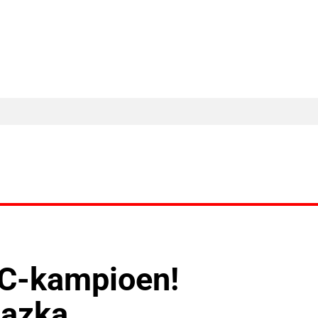
MA Nieuws
Ander Nieuws
Columns
FC-kampioen!
hazka