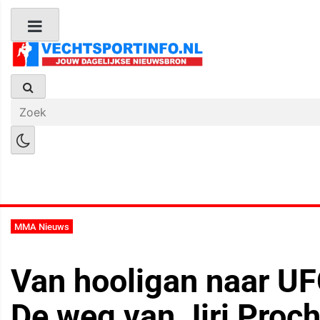
Boks Nieuws
Kickboks Nieuws
M
MMA Nieuws
Van hooligan naar U
De weg van Jiri Proc