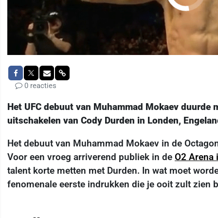
0 reacties
Het UFC debuut van Muhammad Mokaev duurde mi
uitschakelen van Cody Durden in Londen, Engela
Het debuut van Muhammad Mokaev in de Octagon h
Voor een vroeg arriverend publiek in de
O2 Arena 
talent korte metten met Durden. In wat moet wor
fenomenale eerste indrukken die je ooit zult zien