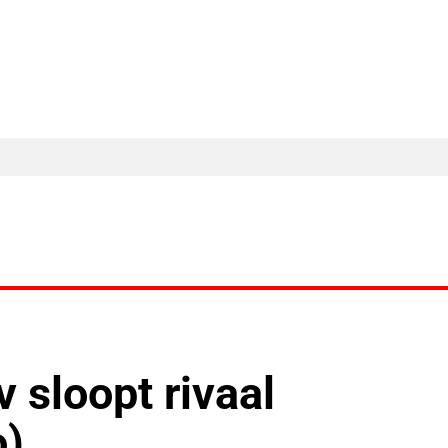
MA Nieuws
Ander Nieuws
Columns
sloopt rivaal
o)