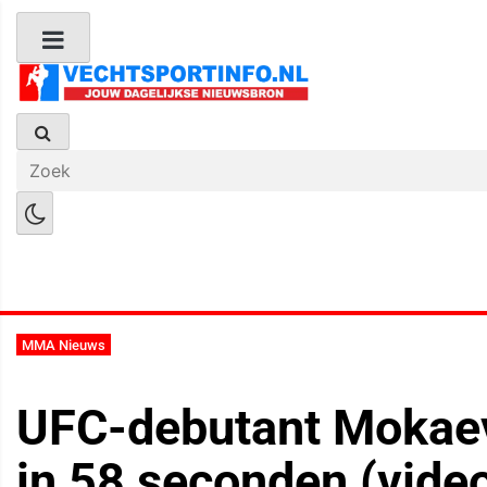
Boks Nieuws
Kickboks Nieuws
M
MMA Nieuws
UFC-debutant Mokaev 
in 58 seconden (vide