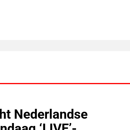
MA Nieuws
Ander Nieuws
Columns
cht Nederlandse
ndaag ‘LIVE’-