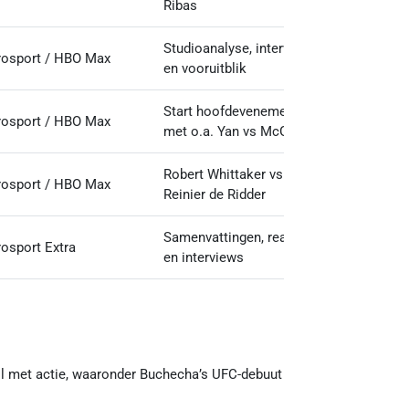
Ribas
Studioanalyse, interviews
rosport / HBO Max
en vooruitblik
Start hoofdevenement
rosport / HBO Max
met o.a. Yan vs McGhee
Robert Whittaker vs
rosport / HBO Max
Reinier de Ridder
Samenvattingen, reacties
osport Extra
en interviews
 vol met actie, waaronder Buchecha’s UFC-debuut