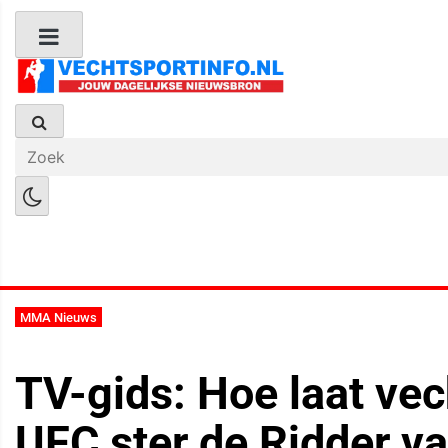
Boks Nieuws
Kickboks Nieuws
M
MMA Nieuws
TV-gids: Hoe laat ve
UFC ster de Ridder va