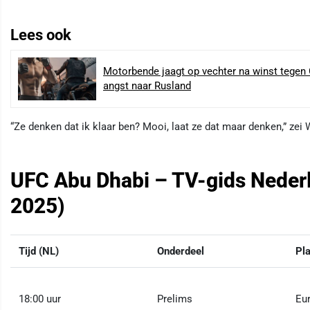
Lees ook
Motorbende jaagt op vechter na winst tegen G
angst naar Rusland
“Ze denken dat ik klaar ben? Mooi, laat ze dat maar denken,” zei
UFC Abu Dhabi – TV-gids Nederla
2025)
Tijd (NL)
Onderdeel
Pl
18:00 uur
Prelims
Eu