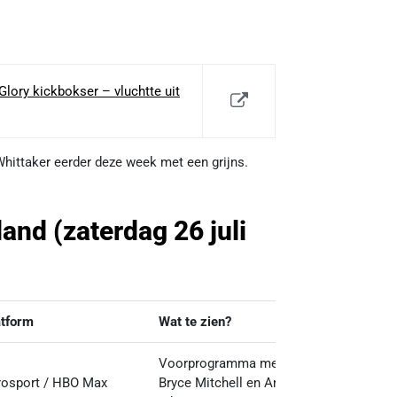
lory kickbokser – vluchtte uit
 Whittaker eerder deze week met een grijns.
nd (zaterdag 26 juli
atform
Wat te zien?
Voorprogramma met o.a.
rosport / HBO Max
Bryce Mitchell en Amanda