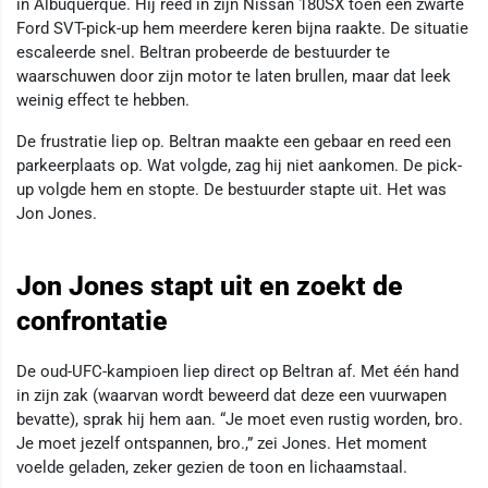
in Albuquerque. Hij reed in zijn Nissan 180SX toen een zwarte
Ford SVT-pick-up hem meerdere keren bijna raakte. De situatie
escaleerde snel. Beltran probeerde de bestuurder te
waarschuwen door zijn motor te laten brullen, maar dat leek
weinig effect te hebben.
De frustratie liep op. Beltran maakte een gebaar en reed een
parkeerplaats op. Wat volgde, zag hij niet aankomen. De pick-
up volgde hem en stopte. De bestuurder stapte uit. Het was
Jon Jones.
Jon Jones stapt uit en zoekt de
confrontatie
De oud-UFC-kampioen liep direct op Beltran af. Met één hand
in zijn zak (waarvan wordt beweerd dat deze een vuurwapen
bevatte), sprak hij hem aan. “Je moet even rustig worden, bro.
Je moet jezelf ontspannen, bro.,” zei Jones. Het moment
voelde geladen, zeker gezien de toon en lichaamstaal.