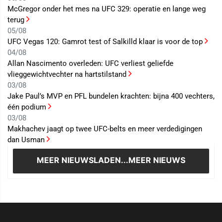
McGregor onder het mes na UFC 329: operatie en lange weg
terug
05/08
UFC Vegas 120: Gamrot test of Salkilld klaar is voor de top
04/08
Allan Nascimento overleden: UFC verliest geliefde
vlieggewichtvechter na hartstilstand
03/08
Jake Paul’s MVP en PFL bundelen krachten: bijna 400 vechters,
één podium
03/08
Makhachev jaagt op twee UFC-belts en meer verdedigingen
dan Usman
MEER NIEUWS
LADEN...MEER NIEUWS