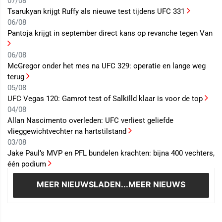
07/08
Tsarukyan krijgt Ruffy als nieuwe test tijdens UFC 331
06/08
Pantoja krijgt in september direct kans op revanche tegen Van
06/08
McGregor onder het mes na UFC 329: operatie en lange weg
terug
05/08
UFC Vegas 120: Gamrot test of Salkilld klaar is voor de top
04/08
Allan Nascimento overleden: UFC verliest geliefde
vlieggewichtvechter na hartstilstand
03/08
Jake Paul’s MVP en PFL bundelen krachten: bijna 400 vechters,
één podium
MEER NIEUWS
LADEN...MEER NIEUWS