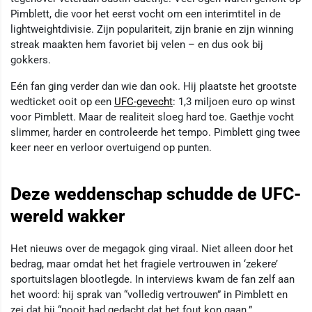
Pimblett, die voor het eerst vocht om een interimtitel in de
lightweightdivisie. Zijn populariteit, zijn branie en zijn winning
streak maakten hem favoriet bij velen – en dus ook bij
gokkers.
Eén fan ging verder dan wie dan ook. Hij plaatste het grootste
wedticket ooit op een
UFC-gevecht
: 1,3 miljoen euro op winst
voor Pimblett. Maar de realiteit sloeg hard toe. Gaethje vocht
slimmer, harder en controleerde het tempo. Pimblett ging twee
keer neer en verloor overtuigend op punten.
Deze weddenschap schudde de UFC-
wereld wakker
Het nieuws over de megagok ging viraal. Niet alleen door het
bedrag, maar omdat het het fragiele vertrouwen in ‘zekere’
sportuitslagen blootlegde. In interviews kwam de fan zelf aan
het woord: hij sprak van “volledig vertrouwen” in Pimblett en
zei dat hij “nooit had gedacht dat het fout kon gaan.”