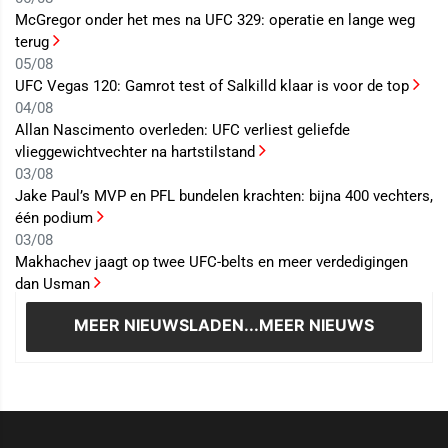
McGregor onder het mes na UFC 329: operatie en lange weg
terug
05/08
UFC Vegas 120: Gamrot test of Salkilld klaar is voor de top
04/08
Allan Nascimento overleden: UFC verliest geliefde
vlieggewichtvechter na hartstilstand
03/08
Jake Paul’s MVP en PFL bundelen krachten: bijna 400 vechters,
één podium
03/08
Makhachev jaagt op twee UFC-belts en meer verdedigingen
dan Usman
MEER NIEUWS
LADEN...MEER NIEUWS