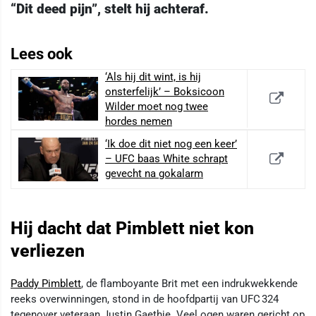
“Dit deed pijn”, stelt hij achteraf.
Lees ook
‘Als hij dit wint, is hij
onsterfelijk’ – Boksicoon
Wilder moet nog twee
hordes nemen
‘Ik doe dit niet nog een keer’
– UFC baas White schrapt
gevecht na gokalarm
Hij dacht dat Pimblett niet kon
verliezen
Paddy Pimblett
, de flamboyante Brit met een indrukwekkende
reeks overwinningen, stond in de hoofdpartij van UFC 324
tegenover veteraan Justin Gaethje. Veel ogen waren gericht op