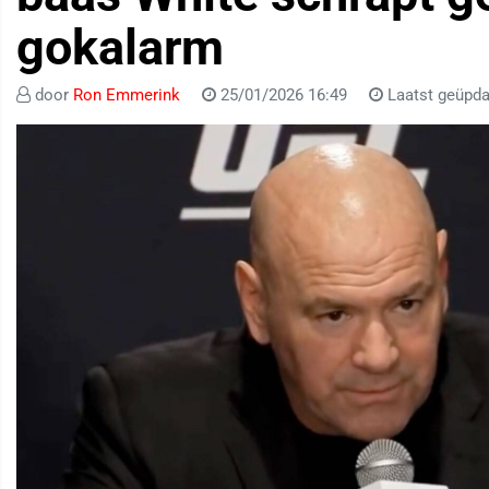
gokalarm
door
Ron Emmerink
25/01/2026 16:49
Laatst geüpda