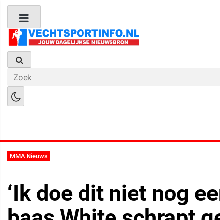
Boks Nieuws
Kickboks Nieuws
M
MMA Nieuws
‘Ik doe dit niet nog e
baas White schrapt g