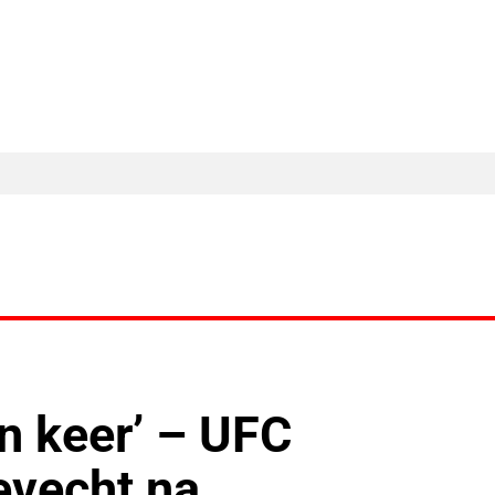
MA Nieuws
Ander Nieuws
Columns
en keer’ – UFC
evecht na