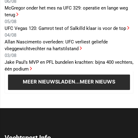
06/08
McGregor onder het mes na UFC 329: operatie en lange weg
terug
05/08
UFC Vegas 120: Gamrot test of Salkilld klaar is voor de top
04/08
Allan Nascimento overleden: UFC verliest geliefde
vlieggewichtvechter na hartstilstand
03/08
Jake Paul’s MVP en PFL bundelen krachten: bijna 400 vechters,
één podium
MEER NIEUWS
LADEN...MEER NIEUWS
Vechtsport Info