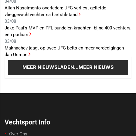
04/08
Allan Nascimento overleden: UFC verliest geliefde
vlieggewichtvechter na hartstilstand
03/08
Jake Paul’s MVP en PFL bundelen krachten: bijna 400 vechters,
één podium
03/08
Makhachev jaagt op twee UFC-belts en meer verdedigingen
dan Usman
MEER NIEUWS
LADEN...MEER NIEUWS
Vechtsport Info
Over Ons