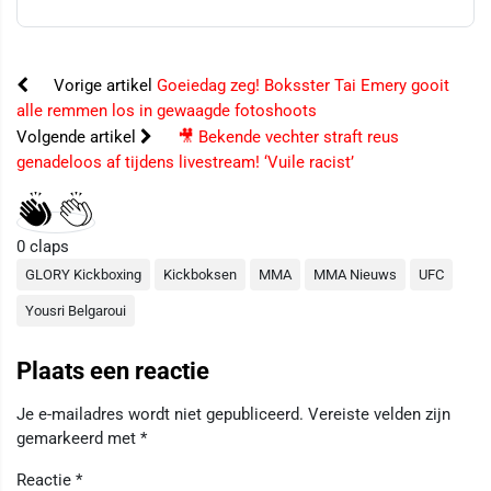
Vorige artikel
Goeiedag zeg! Boksster Tai Emery gooit
alle remmen los in gewaagde fotoshoots
Volgende artikel
🎥 Bekende vechter straft reus
genadeloos af tijdens livestream! ‘Vuile racist’
0
claps
GLORY Kickboxing
Kickboksen
MMA
MMA Nieuws
UFC
Yousri Belgaroui
Plaats een reactie
Je e-mailadres wordt niet gepubliceerd.
Vereiste velden zijn
gemarkeerd met
*
Reactie
*