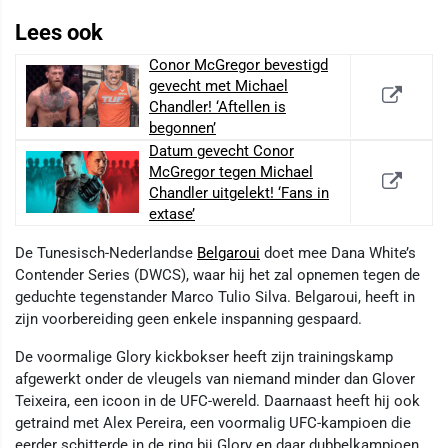
Lees ook
Conor McGregor bevestigd
gevecht met Michael
Chandler! ‘Aftellen is
begonnen’
Datum gevecht Conor
McGregor tegen Michael
Chandler uitgelekt! ‘Fans in
extase’
De Tunesisch-Nederlandse
Belgaroui
doet mee Dana White’s
Contender Series (DWCS), waar hij het zal opnemen tegen de
geduchte tegenstander Marco Tulio Silva. Belgaroui, heeft in
zijn voorbereiding geen enkele inspanning gespaard.
De voormalige Glory kickbokser heeft zijn trainingskamp
afgewerkt onder de vleugels van niemand minder dan Glover
Teixeira, een icoon in de UFC-wereld. Daarnaast heeft hij ook
getraind met Alex Pereira, een voormalig UFC-kampioen die
eerder schitterde in de ring bij Glory en daar dubbelkampioen