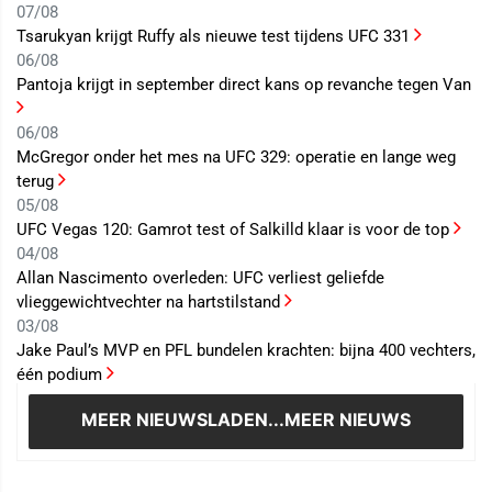
07/08
Tsarukyan krijgt Ruffy als nieuwe test tijdens UFC 331
06/08
Pantoja krijgt in september direct kans op revanche tegen Van
06/08
McGregor onder het mes na UFC 329: operatie en lange weg
terug
05/08
UFC Vegas 120: Gamrot test of Salkilld klaar is voor de top
04/08
Allan Nascimento overleden: UFC verliest geliefde
vlieggewichtvechter na hartstilstand
03/08
Jake Paul’s MVP en PFL bundelen krachten: bijna 400 vechters,
één podium
MEER NIEUWS
LADEN...MEER NIEUWS