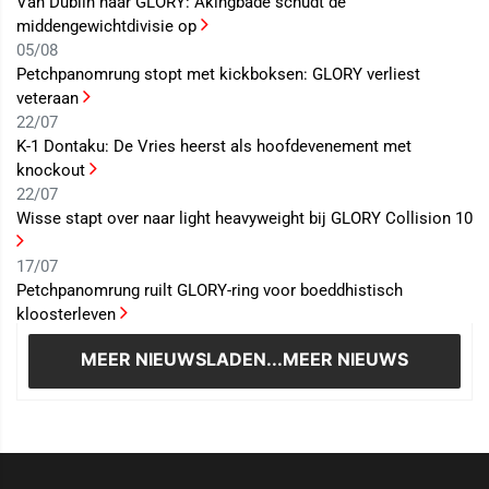
Van Dublin naar GLORY: Akingbade schudt de
middengewichtdivisie op
05/08
Petchpanomrung stopt met kickboksen: GLORY verliest
veteraan
22/07
K-1 Dontaku: De Vries heerst als hoofdevenement met
knockout
22/07
Wisse stapt over naar light heavyweight bij GLORY Collision 10
17/07
Petchpanomrung ruilt GLORY-ring voor boeddhistisch
kloosterleven
MEER NIEUWS
LADEN...MEER NIEUWS