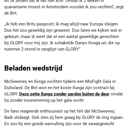
en ze zeiden dat ik het niet kon. Omdat ik 2 weken in
quarantaine moest in Amsterdam voordat ik zou vechten”, zegt
de Brit.
,,Ik heb een Brits paspoort, ik mag altijd naar Europa vliegen.
Dus het zou geweldig zijn geweest. Dus laten we kijken wat er
gebeurt, maar ik weet dat er een aantal geweldige gevechten
bij GLORY voor mij zijn. Ik schakelde Danyo Ilonga uit, die op
nummer 2 stond in ranglijst van GLORY.”
Beladen wedstrijd
McSweeney en Ilonga vochten tijdens een MixFight Gala in
Duitsland. De Brit won en het koste Ilunga zijn contract bij
GLORY.
Deze zette Ilunga zonder pardon buiten de deur
omdat
hij zonder toestemming op het gala vocht.
De fans reageerde enthousiast op het feit dat McSweeney,
Badr uitdaagt. Ook zien zij hem graag bij GLORY de ring ingaan.
En zou hij een goede aanvulling zijn voor de zwaargewicht