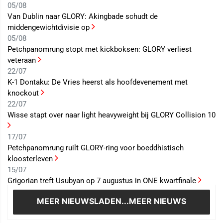
05/08
Van Dublin naar GLORY: Akingbade schudt de
middengewichtdivisie op
05/08
Petchpanomrung stopt met kickboksen: GLORY verliest
veteraan
22/07
K-1 Dontaku: De Vries heerst als hoofdevenement met
knockout
22/07
Wisse stapt over naar light heavyweight bij GLORY Collision 10
17/07
Petchpanomrung ruilt GLORY-ring voor boeddhistisch
kloosterleven
15/07
Grigorian treft Usubyan op 7 augustus in ONE kwartfinale
MEER NIEUWS
LADEN...MEER NIEUWS