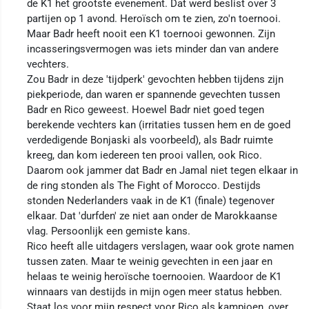
de K1 het grootste evenement. Dat werd beslist over 3
partijen op 1 avond. Heroïsch om te zien, zo'n toernooi.
Maar Badr heeft nooit een K1 toernooi gewonnen. Zijn
incasseringsvermogen was iets minder dan van andere
vechters.
Zou Badr in deze 'tijdperk' gevochten hebben tijdens zijn
piekperiode, dan waren er spannende gevechten tussen
Badr en Rico geweest. Hoewel Badr niet goed tegen
berekende vechters kan (irritaties tussen hem en de goed
verdedigende Bonjaski als voorbeeld), als Badr ruimte
kreeg, dan kom iedereen ten prooi vallen, ook Rico.
Daarom ook jammer dat Badr en Jamal niet tegen elkaar in
de ring stonden als The Fight of Morocco. Destijds
stonden Nederlanders vaak in de K1 (finale) tegenover
elkaar. Dat 'durfden' ze niet aan onder de Marokkaanse
vlag. Persoonlijk een gemiste kans.
Rico heeft alle uitdagers verslagen, waar ook grote namen
tussen zaten. Maar te weinig gevechten in een jaar en
helaas te weinig heroïsche toernooien. Waardoor de K1
winnaars van destijds in mijn ogen meer status hebben.
Staat los voor mijn respect voor Rico als kampioen, over