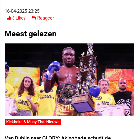
16-04-2025 23:25
Reageer
3
Likes
Meest gelezen
Kickboks & Muay Thai Nieuws
Van Dublin naar GLORY: Akingbade schudt de