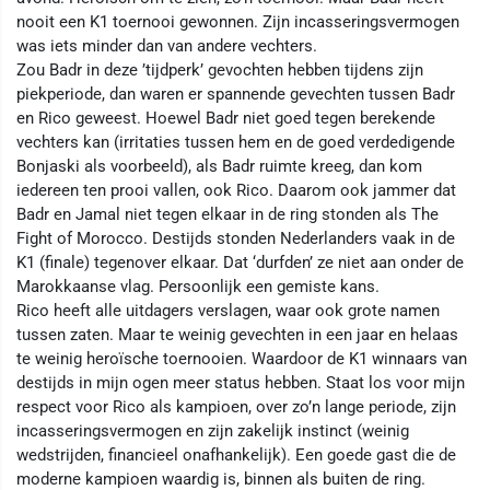
nooit een K1 toernooi gewonnen. Zijn incasseringsvermogen
was iets minder dan van andere vechters.
Zou Badr in deze ’tijdperk’ gevochten hebben tijdens zijn
piekperiode, dan waren er spannende gevechten tussen Badr
en Rico geweest. Hoewel Badr niet goed tegen berekende
vechters kan (irritaties tussen hem en de goed verdedigende
Bonjaski als voorbeeld), als Badr ruimte kreeg, dan kom
iedereen ten prooi vallen, ook Rico. Daarom ook jammer dat
Badr en Jamal niet tegen elkaar in de ring stonden als The
Fight of Morocco. Destijds stonden Nederlanders vaak in de
K1 (finale) tegenover elkaar. Dat ‘durfden’ ze niet aan onder de
Marokkaanse vlag. Persoonlijk een gemiste kans.
Rico heeft alle uitdagers verslagen, waar ook grote namen
tussen zaten. Maar te weinig gevechten in een jaar en helaas
te weinig heroïsche toernooien. Waardoor de K1 winnaars van
destijds in mijn ogen meer status hebben. Staat los voor mijn
respect voor Rico als kampioen, over zo’n lange periode, zijn
incasseringsvermogen en zijn zakelijk instinct (weinig
wedstrijden, financieel onafhankelijk). Een goede gast die de
moderne kampioen waardig is, binnen als buiten de ring.