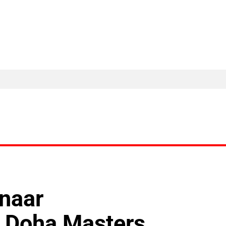
MA Nieuws
Ander Nieuws
Columns
naar
e Doha Masters