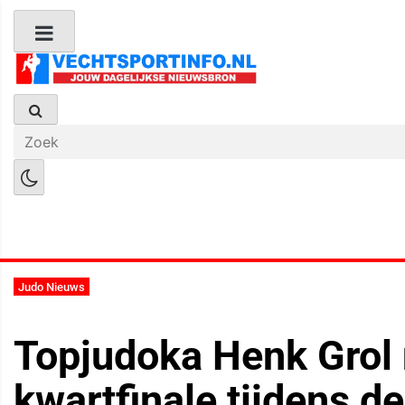
Boks Nieuws
Kickboks Nieuws
M
Judo Nieuws
Topjudoka Henk Grol 
kwartfinale tijdens d