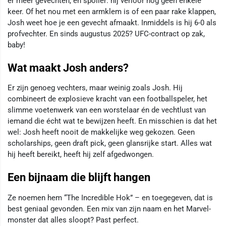
er meer gevechten, en spoiler: hij verloor nog geen enkele
keer. Of het nou met een armklem is of een paar rake klappen,
Josh weet hoe je een gevecht afmaakt. Inmiddels is hij 6-0 als
profvechter. En sinds augustus 2025? UFC-contract op zak,
baby!
Wat maakt Josh anders?
Er zijn genoeg vechters, maar weinig zoals Josh. Hij
combineert de explosieve kracht van een footballspeler, het
slimme voetenwerk van een worstelaar én de vechtlust van
iemand die écht wat te bewijzen heeft. En misschien is dat het
wel: Josh heeft nooit de makkelijke weg gekozen. Geen
scholarships, geen draft pick, geen glansrijke start. Alles wat
hij heeft bereikt, heeft hij zelf afgedwongen.
Een bijnaam die blijft hangen
Ze noemen hem “The Incredible Hok” – en toegegeven, dat is
best geniaal gevonden. Een mix van zijn naam en het Marvel-
monster dat alles sloopt? Past perfect.