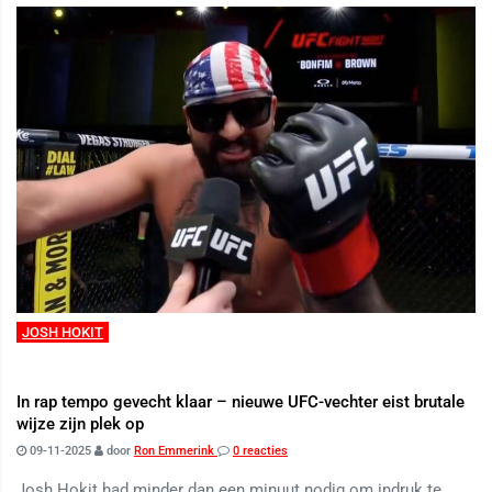
JOSH HOKIT
In rap tempo gevecht klaar – nieuwe UFC-vechter eist brutale
wijze zijn plek op
09-11-2025
door
Ron Emmerink
0 reacties
Josh Hokit had minder dan een minuut nodig om indruk te