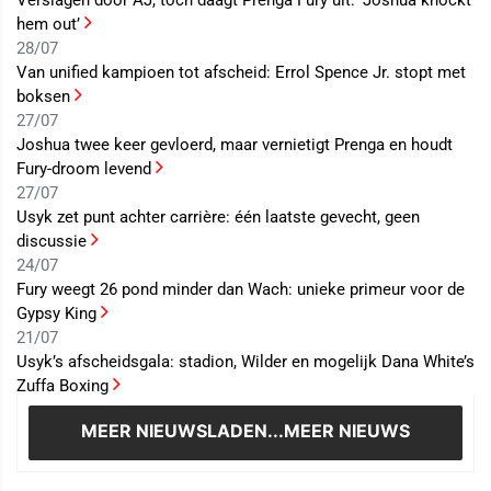
Verslagen door AJ, toch daagt Prenga Fury uit: ‘Joshua knockt
hem out’
28/07
Van unified kampioen tot afscheid: Errol Spence Jr. stopt met
boksen
27/07
Joshua twee keer gevloerd, maar vernietigt Prenga en houdt
Fury-droom levend
27/07
Usyk zet punt achter carrière: één laatste gevecht, geen
discussie
24/07
Fury weegt 26 pond minder dan Wach: unieke primeur voor de
Gypsy King
21/07
Usyk’s afscheidsgala: stadion, Wilder en mogelijk Dana White’s
Zuffa Boxing
MEER NIEUWS
LADEN...MEER NIEUWS