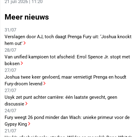
21 juli 2026 | 11:20
Meer nieuws
31/07
Verslagen door AJ, toch daagt Prenga Fury uit: ‘Joshua knockt
hem out’
28/07
Van unified kampioen tot afscheid: Errol Spence Jr. stopt met
boksen
27/07
Joshua twee keer gevloerd, maar vernietigt Prenga en houdt
Fury-droom levend
27/07
Usyk zet punt achter carrière: één laatste gevecht, geen
discussie
24/07
Fury weegt 26 pond minder dan Wach: unieke primeur voor de
Gypsy King
21/07