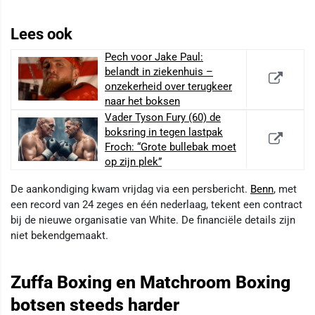
Lees ook
Pech voor Jake Paul:
belandt in ziekenhuis –
onzekerheid over terugkeer
naar het boksen
Vader Tyson Fury (60) de
boksring in tegen lastpak
Froch: “Grote bullebak moet
op zijn plek”
De aankondiging kwam vrijdag via een persbericht.
Benn
, met
een record van 24 zeges en één nederlaag, tekent een contract
bij de nieuwe organisatie van White. De financiële details zijn
niet bekendgemaakt.
Zuffa Boxing en Matchroom Boxing
botsen steeds harder