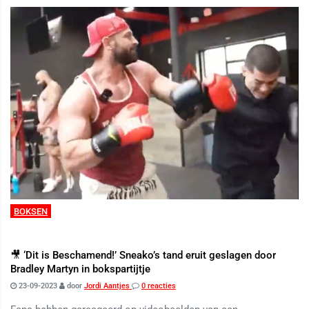
BOKSEN
🎥 ‘Dit is Beschamend!’ Sneako’s tand eruit geslagen door
Bradley Martyn in bokspartijtje
23-09-2023
door
Jordi Aantjes
0 reacties