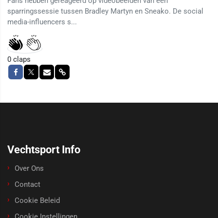
Fans hebben gereageerd op videobeelden van een
sparringssessie tussen Bradley Martyn en Sneako. De social
media-influencers s...
0
claps
Vechtsport Info
Over Ons
Contact
Cookie Beleid
Cookie Instellingen