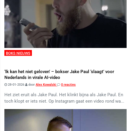
BOKS NIEUWS
‘Ik kan het niet geloven’ – bokser Jake Paul ‘slaagt’ voor
Nederlands in virale AI-video
28-01-2026
door
Alex Kowalski
0 reacties
Het ziet eruit als Jake Paul. Het klinkt bijna als Jake Paul. En
toch klopt er iets niet. Op Instagram gaat een video rond wa...