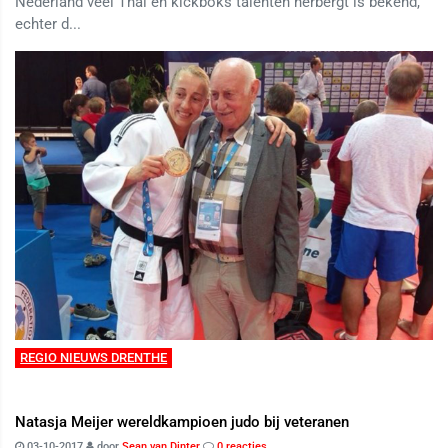
Nederland veel Thai en kickboks talenten herbergt is bekend,
echter d...
REGIO NIEUWS DRENTHE
Natasja Meijer wereldkampioen judo bij veteranen
03-10-2017
door
Sean van Dinter
0 reacties