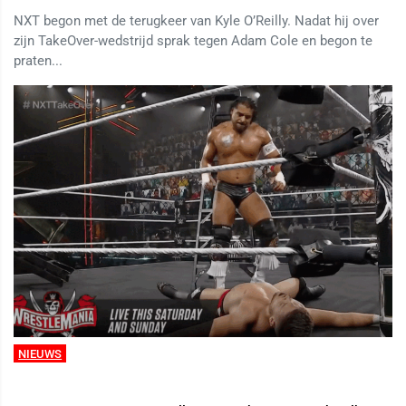
NXT begon met de terugkeer van Kyle O’Reilly. Nadat hij over
zijn TakeOver-wedstrijd sprak tegen Adam Cole en begon te
praten...
NIEUWS