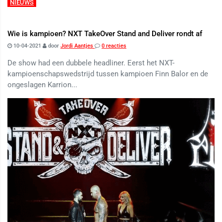
NIEUWS
Wie is kampioen? NXT TakeOver Stand and Deliver rondt af
10-04-2021
door
Jordi Aantjes
0 reacties
De show had een dubbele headliner. Eerst het NXT-
kampioenschapswedstrijd tussen kampioen Finn Balor en de
ongeslagen Karrion...