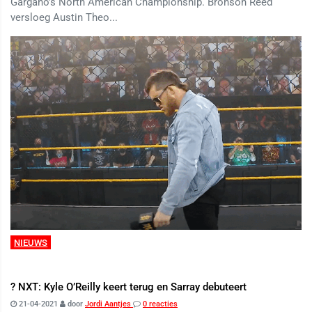
Gargano’s North American Championship. Bronson Reed
versloeg Austin Theo...
NIEUWS
? NXT: Kyle O’Reilly keert terug en Sarray debuteert
21-04-2021
door
Jordi Aantjes
0 reacties