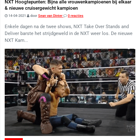
NXT Hoogtepunten: Bijna alle vrouwenkampioenen bij elkaar
& nieuwe cruisergewicht kampioen
14-04-2021
door
Sean van Dinter
0 reacties
Enkele dagen na de twee shows, NXT Take Over Stands and
Deliver barste het strijdgeweld in de NXT weer los. De nieuwe
NXT Kam...