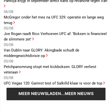
Pantoja krijgt in september direct kans op revanche tegen Van
06/08
McGregor onder het mes na UFC 329: operatie en lange weg
terug
05/08
Joe Rogan raadt Rico Verhoeven UFC af: ‘Boksen is financieel
de slimmere zet’
05/08
Van Dublin naar GLORY: Akingbade schudt de
middengewichtdivisie op
05/08
Petchpanomrung stopt met kickboksen: GLORY verliest
veteraan
05/08
UFC Vegas 120: Gamrot test of Salkilld klaar is voor de top
MEER NIEUWS
LADEN...MEER NIEUWS