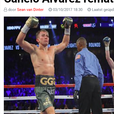
door
Sean van Dinter
03/10/2017 18:30
Laatst geüpd