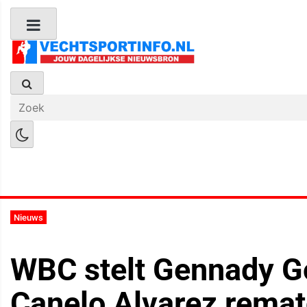
Boks Nieuws
Kickboks Nieuws
M
Nieuws
WBC stelt Gennady G
Canelo Alvarez remat