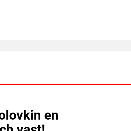
MA Nieuws
Ander Nieuws
Columns
olovkin en
ch vast!