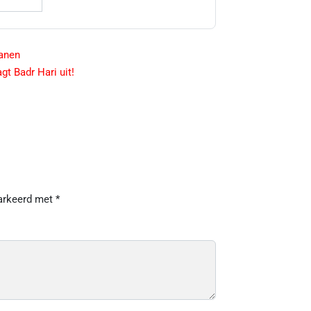
ranen
t Badr Hari uit!
markeerd met
*