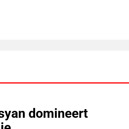
MA Nieuws
Ander Nieuws
Columns
osyan domineert
lie