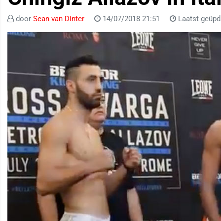
door
Sean van Dinter
14/07/2018 21:51
Laatst geüpd