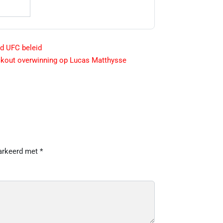
nd UFC beleid
ckout overwinning op Lucas Matthysse
markeerd met
*