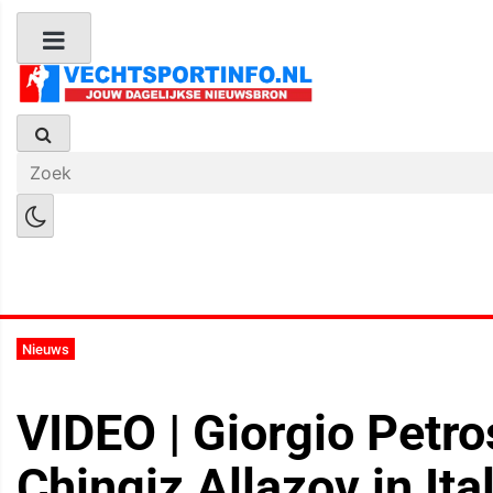
Boks Nieuws
Kickboks Nieuws
M
Nieuws
VIDEO | Giorgio Petr
Chingiz Allazov in Ita