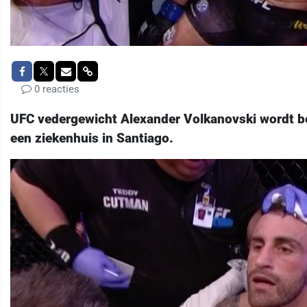
0 reacties
UFC vedergewicht Alexander Volkanovski wordt be
een ziekenhuis in Santiago.