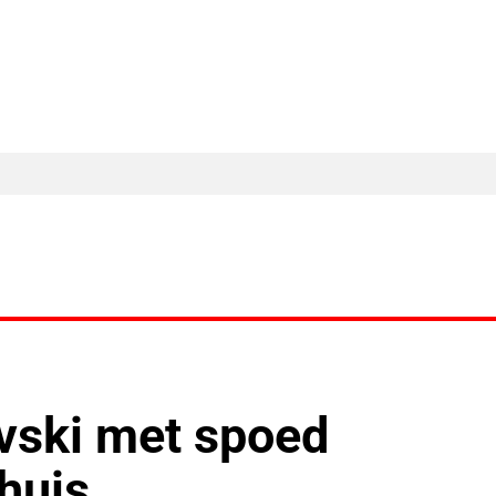
MA Nieuws
Ander Nieuws
Columns
vski met spoed
huis