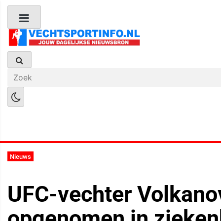
Boks Nieuws
Kickboks Nieuws
M
Nieuws
UFC-vechter Volkano
opgenomen in zieken