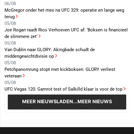
06/08
McGregor onder het mes na UFC 329: operatie en lange weg
terug
05/08
Joe Rogan raadt Rico Verhoeven UFC af: ‘Boksen is financieel
de slimmere zet’
05/08
Van Dublin naar GLORY: Akingbade schudt de
middengewichtdivisie op
05/08
Petchpanomrung stopt met kickboksen: GLORY verliest
veteraan
05/08
UFC Vegas 120: Gamrot test of Salkilld klaar is voor de top
MEER NIEUWS
LADEN...MEER NIEUWS