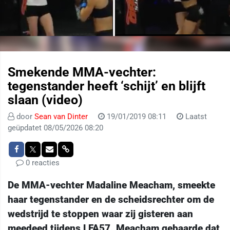
Smekende MMA-vechter:
tegenstander heeft ‘schijt’ en blijft
slaan (video)
door
Sean van Dinter
19/01/2019 08:11
Laatst
geüpdatet 08/05/2026 08:20
0 reacties
De MMA-vechter Madaline Meacham, smeekte
haar tegenstander en de scheidsrechter om de
wedstrijd te stoppen waar zij gisteren aan
meedeed tijdens LFA57. Meacham gebaarde dat