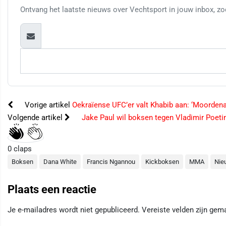
Ontvang het laatste nieuws over Vechtsport in jouw inbox, zod
Vorige artikel
Oekraïense UFC’er valt Khabib aan: ‘Moordena
Volgende artikel
Jake Paul wil boksen tegen Vladimir Poetin
0
claps
Boksen
Dana White
Francis Ngannou
Kickboksen
MMA
Nie
Plaats een reactie
Je e-mailadres wordt niet gepubliceerd.
Vereiste velden zijn ge