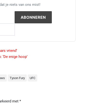
at je niets van ons mist!
ars vriend’
: ‘De enige hoop’
uws
Tyson Fury
UFC
markeerd met
*