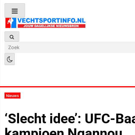
Boks Nieuws
Kickboks Nieuws
M
Nieuws
‘Slecht idee’: UFC-B
kampioen Ngannou