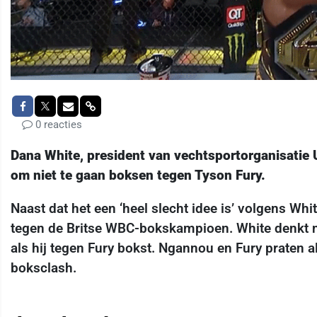
0 reacties
Dana White, president van vechtsportorganisati
om niet te gaan boksen tegen Tyson Fury.
Naast dat het een ‘heel slecht idee is’ volgens Wh
tegen de Britse WBC-bokskampioen. White denkt n
als hij tegen Fury bokst. Ngannou en Fury praten a
boksclash.