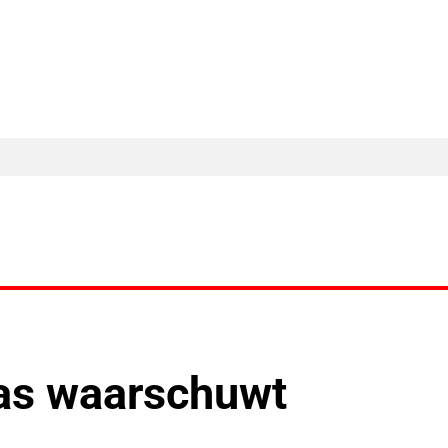
MA Nieuws
Ander Nieuws
Columns
aas waarschuwt