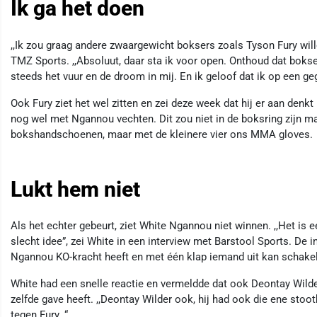
Ik ga het doen
,,Ik zou graag andere zwaargewicht boksers zoals Tyson Fury will
TMZ Sports. ,,Absoluut, daar sta ik voor open. Onthoud dat boks
steeds het vuur en de droom in mij. En ik geloof dat ik op een g
Ook Fury ziet het wel zitten en zei deze week dat hij er aan denkt
nog wel met Ngannou vechten. Dit zou niet in de boksring zijn 
bokshandschoenen, maar met de kleinere vier ons MMA gloves.
Lukt hem niet
Als het echter gebeurt, ziet White Ngannou niet winnen. ,,Het is e
slecht idee”, zei White in een interview met Barstool Sports. De 
Ngannou KO-kracht heeft en met één klap iemand uit kan schake
White had een snelle reactie en vermeldde dat ook Deontay Wilder
zelfde gave heeft. ,,Deontay Wilder ook, hij had ook die ene stootk
tegen Fury. “