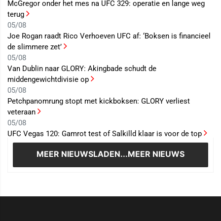
McGregor onder het mes na UFC 329: operatie en lange weg
terug
05/08
Joe Rogan raadt Rico Verhoeven UFC af: ‘Boksen is financieel
de slimmere zet’
05/08
Van Dublin naar GLORY: Akingbade schudt de
middengewichtdivisie op
05/08
Petchpanomrung stopt met kickboksen: GLORY verliest
veteraan
05/08
UFC Vegas 120: Gamrot test of Salkilld klaar is voor de top
MEER NIEUWS
LADEN...MEER NIEUWS